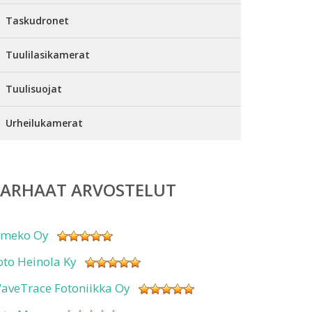
Taskudronet
Tuulilasikamerat
Tuulisuojat
Urheilukamerat
PARHAAT ARVOSTELUT
imeko Oy
oto Heinola Ky
aveTrace Fotoniikka Oy