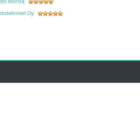
oto Monza
ototekniset Oy