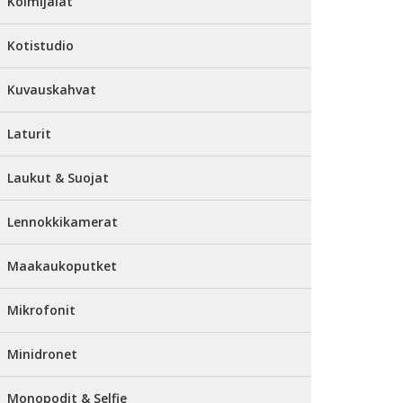
Kolmijalat
Kotistudio
Kuvauskahvat
Laturit
Laukut & Suojat
Lennokkikamerat
Maakaukoputket
Mikrofonit
Minidronet
Monopodit & Selfie