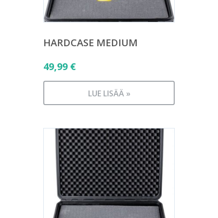
HARDCASE MEDIUM
49,99
€
LUE LISÄÄ »