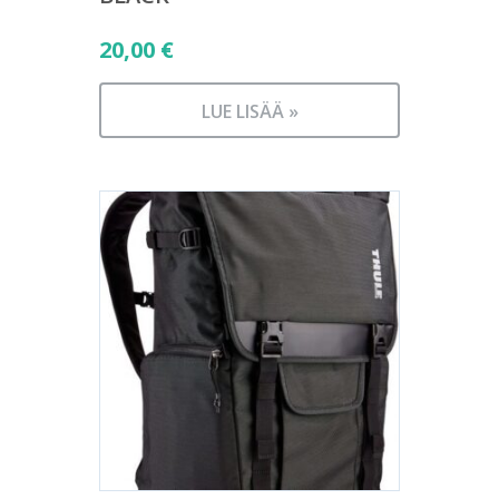
20,00
€
LUE LISÄÄ »