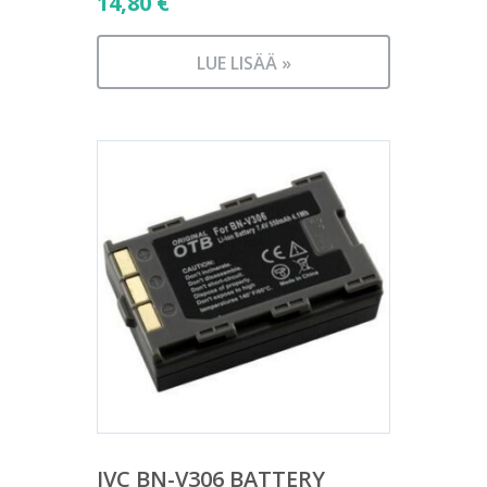
14,80
€
LUE LISÄÄ »
JVC BN-V306 BATTERY