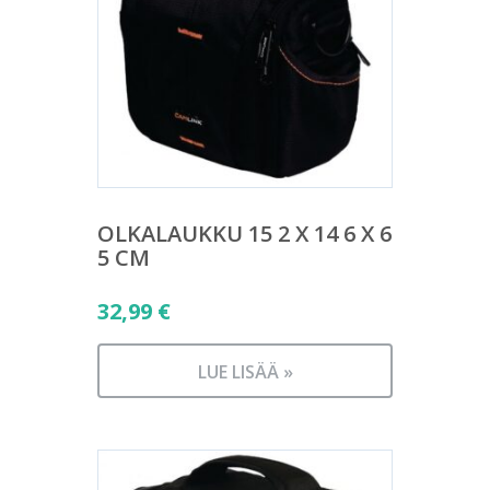
OLKALAUKKU 15 2 X 14 6 X 6
5 CM
32,99
€
LUE LISÄÄ »