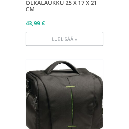
OLKALAUKKU 25 X 17 X 21
CM
43,99
€
LUE LISÄÄ »