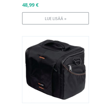
48,99
€
LUE LISÄÄ »