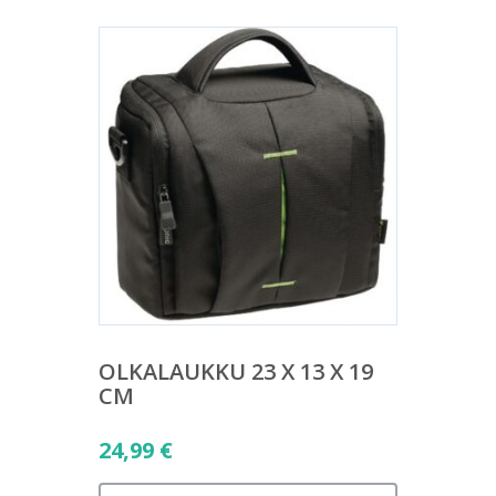
OLKALAUKKU 23 X 13 X 19
CM
24,99
€