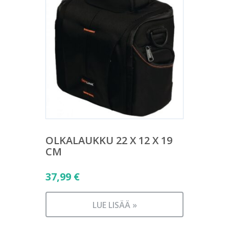
OLKALAUKKU 22 X 12 X 19
CM
37,99
€
LUE LISÄÄ »