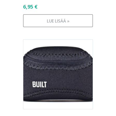
6,95
€
LUE LISÄÄ »