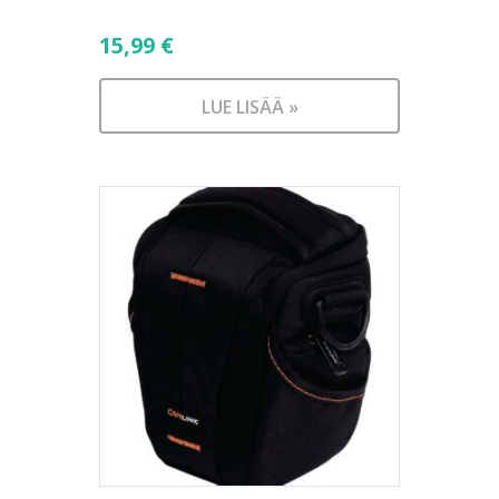
15,99
€
LUE LISÄÄ »