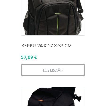
REPPU 24 X 17 X 37 CM
57,99
€
LUE LISÄÄ »