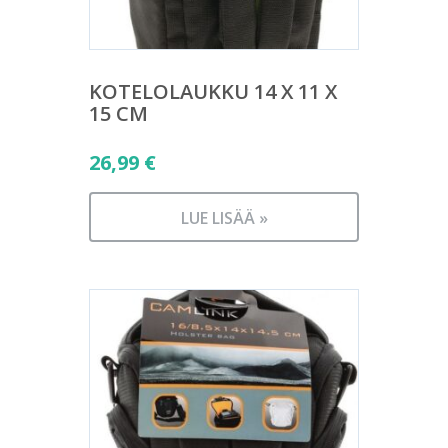
KOTELOLAUKKU 14 X 11 X
15 CM
26,99
€
LUE LISÄÄ »