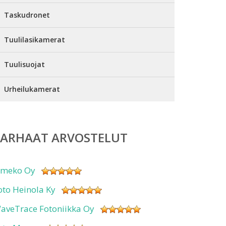
Taskudronet
Tuulilasikamerat
Tuulisuojat
Urheilukamerat
PARHAAT ARVOSTELUT
imeko Oy
oto Heinola Ky
aveTrace Fotoniikka Oy