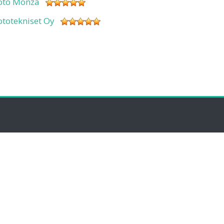
oto Monza
ototekniset Oy