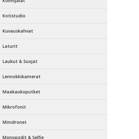
Kolmijalat
Kotistudio
Kuvauskahvat
Laturit
Laukut & Suojat
Lennokkikamerat
Maakaukoputket
Mikrofonit
Minidronet
Monopodit & Selfie