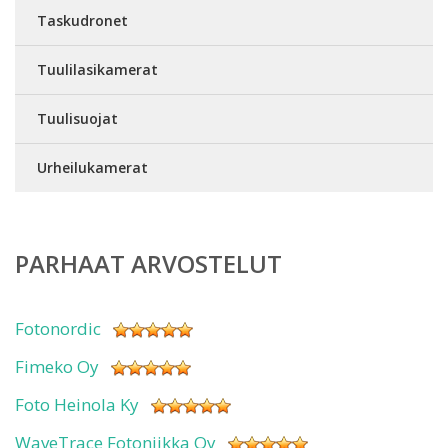
Taskudronet
Tuulilasikamerat
Tuulisuojat
Urheilukamerat
PARHAAT ARVOSTELUT
Fotonordic
Fimeko Oy
Foto Heinola Ky
WaveTrace Fotoniikka Oy