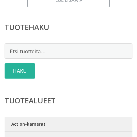
129,00 €.
LUE LISÄÄ »
on:
99,00 €.
TUOTEHAKU
Etsi:
HAKU
TUOTEALUEET
Action-kamerat