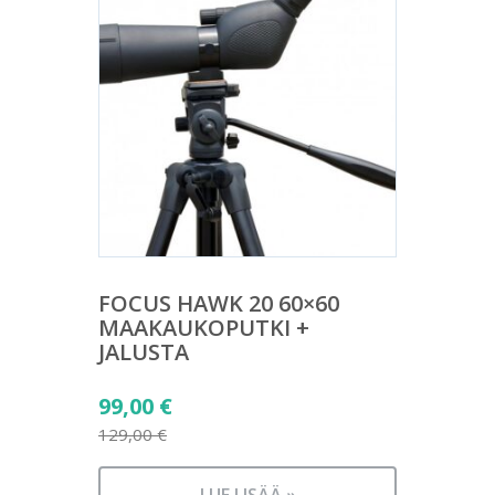
FOCUS HAWK 20 60×60
MAAKAUKOPUTKI +
JALUSTA
Alkuperäinen
99,00
€
hinta
129,00
€
Nykyinen
oli:
hinta