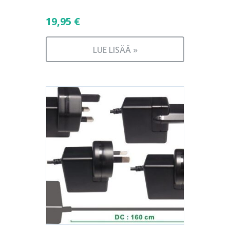
19,95
€
LUE LISÄÄ »