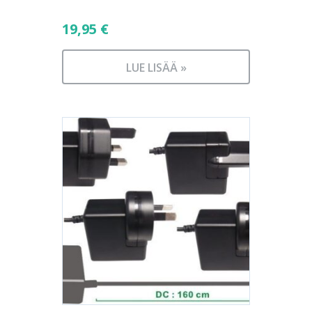
19,95
€
LUE LISÄÄ »