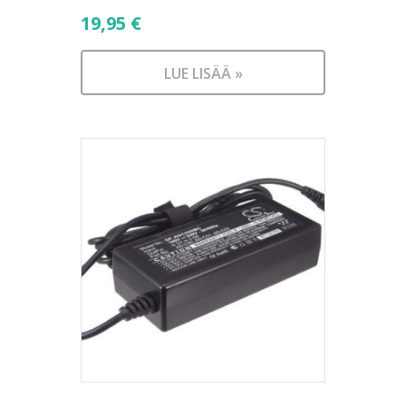
19,95
€
LUE LISÄÄ »