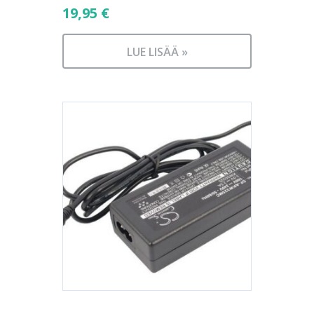
19,95
€
LUE LISÄÄ »