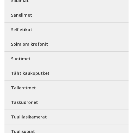
Salamat
Sanelimet
Selfietikut
Solmiomikrofonit
Suotimet
Tähtikaukoputket
Tallentimet
Taskudronet
Tuulilasikamerat
Tuulisuojat