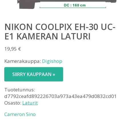
NIKON COOLPIX EH-30 UC-
E1 KAMERAN LATURI
19,95
€
Kamerakauppa:
Digishop
SIIRRY KAUPPAAN »
Tuotetunnus:
d7792ceafd892226703a973a43ea479d0832cd01
Osasto:
Laturit
Cameron Sino