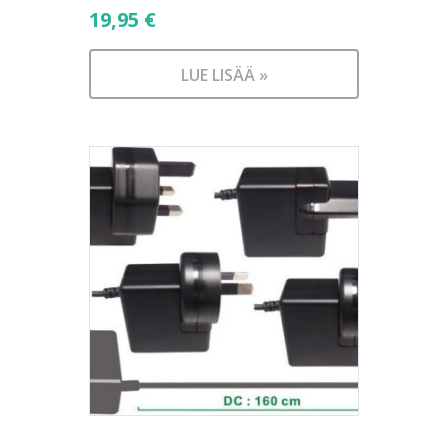
19,95
€
LUE LISÄÄ »