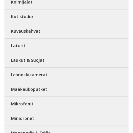
Kolmijalat
Kotistudio
Kuvauskahvat
Laturit
Laukut & Suojat
Lennokkikamerat
Maakaukoputket
Mikrofonit
Minidronet
Monopodit & Selfie