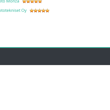
oto Monza
ototekniset Oy