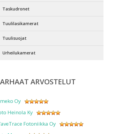
Taskudronet
Tuulilasikamerat
Tuulisuojat
Urheilukamerat
PARHAAT ARVOSTELUT
imeko Oy
oto Heinola Ky
aveTrace Fotoniikka Oy