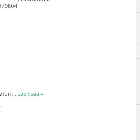
d70804
laturi…
Lue lisää »
C