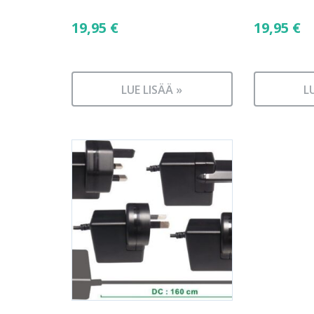
19,95
€
19,95
€
LUE LISÄÄ »
L