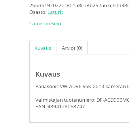
25bd61920220c801a8cd8b257a63e60d48
Osasto:
Laturit
Cameron Sino
Kuvaus
Arviot (0)
Kuvaus
Panasonic VW-AD9E VSK-0613 kameran 
Valmistajan tuotenumero: DF-ACD900M
EAN: 4894128068747