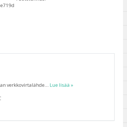
ee719d
an verkkovirtalähde…
Lue lisää »
C