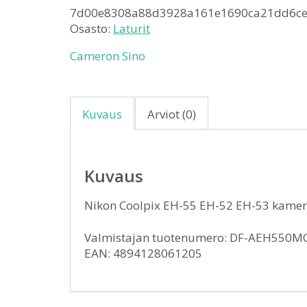
7d00e8308a88d3928a161e1690ca21dd6c
Osasto:
Laturit
Cameron Sino
Kuvaus
Arviot (0)
Kuvaus
Nikon Coolpix EH-55 EH-52 EH-53 kamer
Valmistajan tuotenumero: DF-AEH550M
EAN: 4894128061205