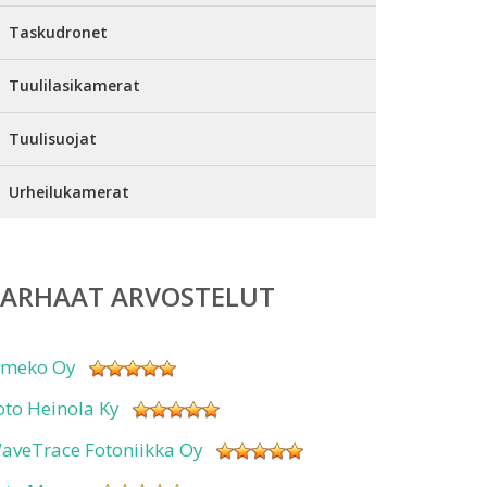
Taskudronet
Tuulilasikamerat
Tuulisuojat
Urheilukamerat
PARHAAT ARVOSTELUT
imeko Oy
oto Heinola Ky
aveTrace Fotoniikka Oy