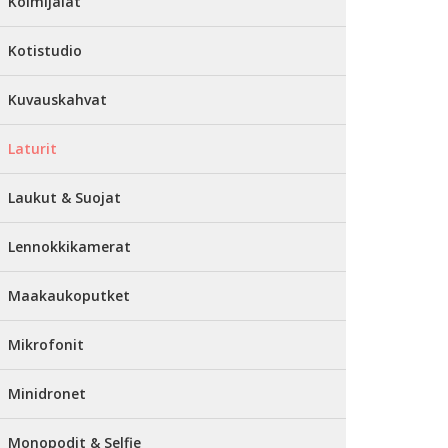
Kolmijalat
Kotistudio
Kuvauskahvat
Laturit
Laukut & Suojat
Lennokkikamerat
Maakaukoputket
Mikrofonit
Minidronet
Monopodit & Selfie