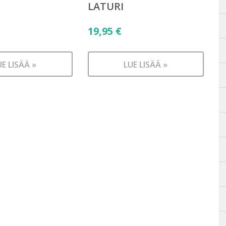
LATURI
19,95
€
UE LISÄÄ »
LUE LISÄÄ »