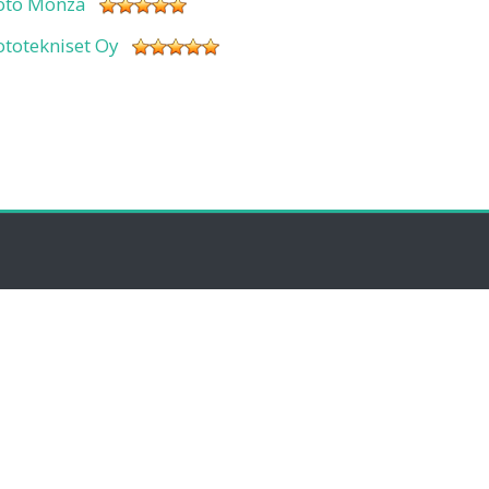
oto Monza
ototekniset Oy