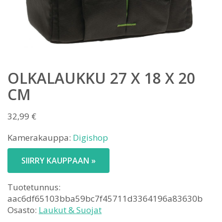
OLKALAUKKU 27 X 18 X 20
CM
32,99
€
Kamerakauppa:
Digishop
SIIRRY KAUPPAAN »
Tuotetunnus:
aac6df65103bba59bc7f45711d3364196a83630b
Osasto:
Laukut & Suojat