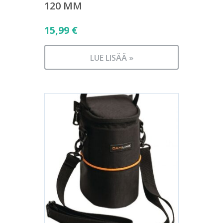
120 MM
15,99
€
LUE LISÄÄ »