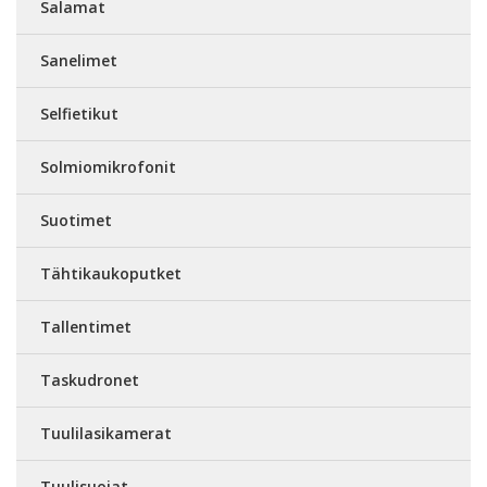
Salamat
Sanelimet
Selfietikut
Solmiomikrofonit
Suotimet
Tähtikaukoputket
Tallentimet
Taskudronet
Tuulilasikamerat
Tuulisuojat