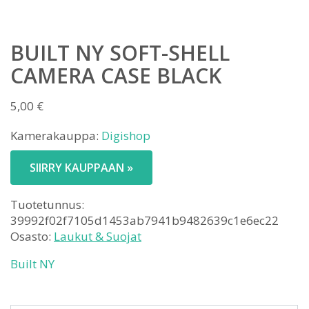
BUILT NY SOFT-SHELL
CAMERA CASE BLACK
5,00
€
Kamerakauppa:
Digishop
SIIRRY KAUPPAAN »
Tuotetunnus:
39992f02f7105d1453ab7941b9482639c1e6ec22
Osasto:
Laukut & Suojat
Built NY