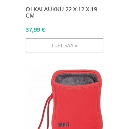
OLKALAUKKU 22 X 12 X 19
CM
37,99
€
LUE LISÄÄ »