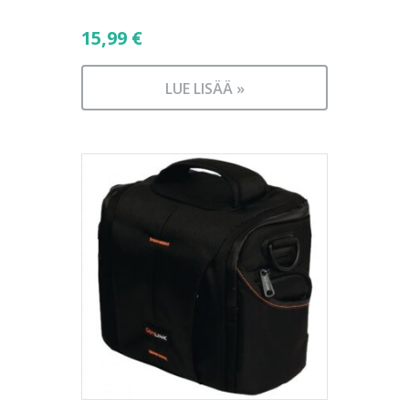
15,99
€
LUE LISÄÄ »