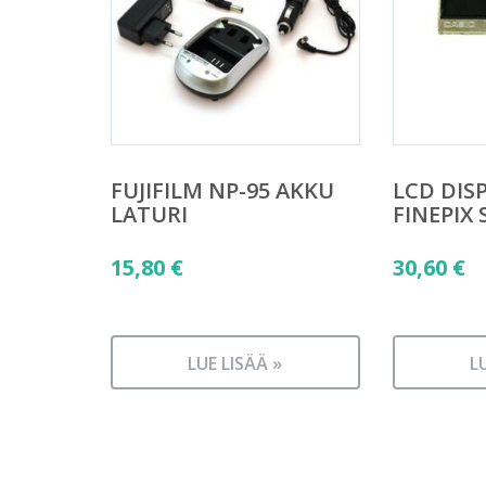
FUJIFILM NP-95 AKKU
LCD DISP
LATURI
FINEPIX 
15,80
€
30,60
€
LUE LISÄÄ »
L