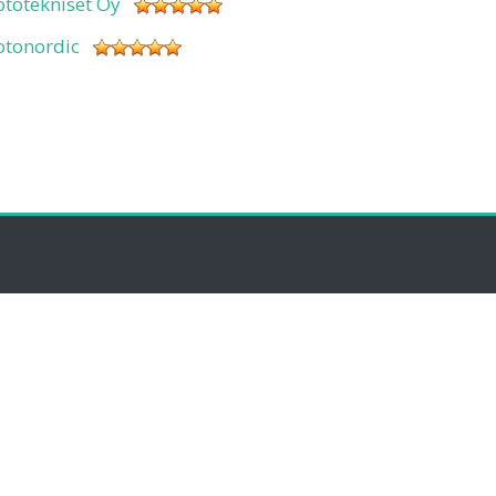
ototekniset Oy
otonordic