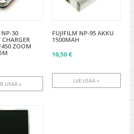
 NP-30
FUJIFILM NP-95 AKKU
Y CHARGER
1500MAH
 F450 ZOOM
OOM
10,50
€
LUE LISÄÄ »
UE LISÄÄ »