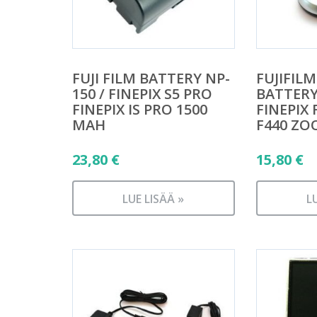
FUJI FILM BATTERY NP-
FUJIFILM
150 / FINEPIX S5 PRO
BATTER
FINEPIX IS PRO 1500
FINEPIX
MAH
F440 Z
23,80
€
15,80
€
LUE LISÄÄ »
L