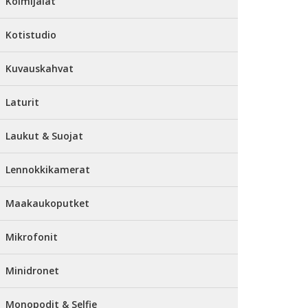
Kolmijalat
Kotistudio
Kuvauskahvat
Laturit
Laukut & Suojat
Lennokkikamerat
Maakaukoputket
Mikrofonit
Minidronet
Monopodit & Selfie