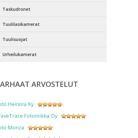
Taskudronet
Tuulilasikamerat
Tuulisuojat
Urheilukamerat
PARHAAT ARVOSTELUT
oto Heinola Ky
aveTrace Fotoniikka Oy
oto Monza