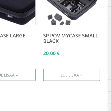
CASE LARGE
SP POV MYCASE SMALL
BLACK
20,00
€
UE LISÄÄ »
LUE LISÄÄ »