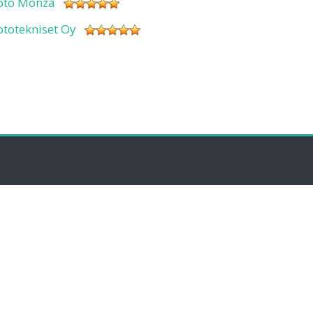
oto Monza
ototekniset Oy