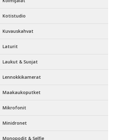
Kolmijalat
Kotistudio
Kuvauskahvat
Laturit
Laukut & Suojat
Lennokkikamerat
Maakaukoputket
Mikrofonit
Minidronet
Monopodit & Selfie