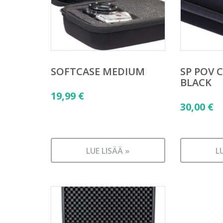
SOFTCASE MEDIUM
SP POV 
BLACK
19,99
€
30,00
€
LUE LISÄÄ »
L