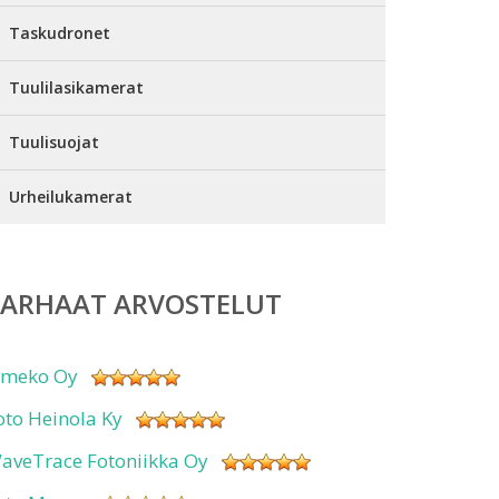
Taskudronet
Tuulilasikamerat
Tuulisuojat
Urheilukamerat
PARHAAT ARVOSTELUT
imeko Oy
oto Heinola Ky
aveTrace Fotoniikka Oy