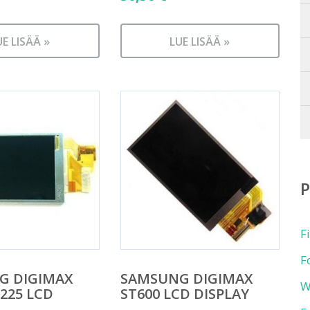
UE LISÄÄ »
LUE LISÄÄ »
F
F
G DIGIMAX
SAMSUNG DIGIMAX
W
L225 LCD
ST600 LCD DISPLAY