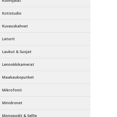
Kolmijalat
Kotistudio
Kuvauskahvat
Laturit
Laukut & Suojat
Lennokkikamerat
Maakaukoputket
Mikrofonit
Minidronet
Monopodit & Selfie