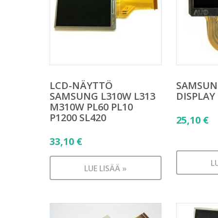
LCD-NÄYTTÖ
SAMSUNG
SAMSUNG L310W L313
DISPLAY
M310W PL60 PL10
P1200 SL420
25,10
€
33,10
€
L
LUE LISÄÄ »