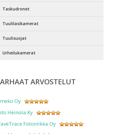
Taskudronet
Tuulilasikamerat
Tuulisuojat
Urheilukamerat
PARHAAT ARVOSTELUT
imeko Oy
oto Heinola Ky
aveTrace Fotoniikka Oy