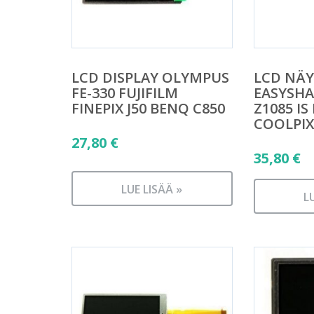
LCD DISPLAY OLYMPUS
LCD NÄ
FE-330 FUJIFILM
EASYSHAR
FINEPIX J50 BENQ C850
Z1085 IS
COOLPIX
27,80
€
35,80
€
LUE LISÄÄ »
L