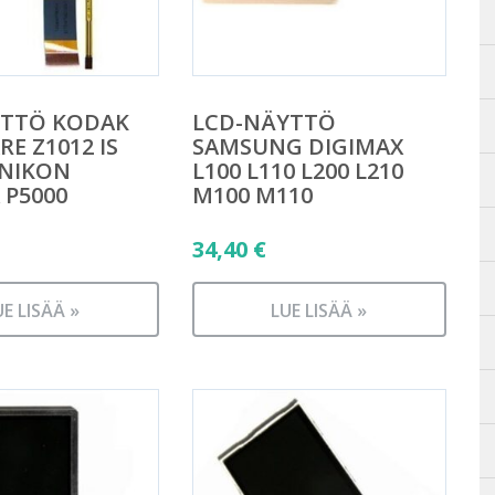
YTTÖ KODAK
LCD-NÄYTTÖ
E Z1012 IS
SAMSUNG DIGIMAX
 NIKON
L100 L110 L200 L210
 P5000
M100 M110
34,40
€
UE LISÄÄ »
LUE LISÄÄ »