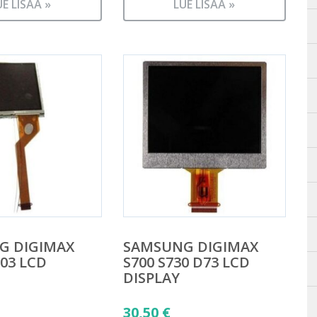
UE LISÄÄ »
LUE LISÄÄ »
G DIGIMAX
SAMSUNG DIGIMAX
103 LCD
S700 S730 D73 LCD
DISPLAY
30,50
€