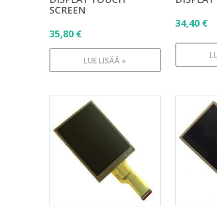
SCREEN
34,40
€
35,80
€
L
LUE LISÄÄ »