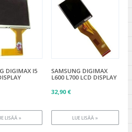
 DIGIMAX I5
SAMSUNG DIGIMAX
DISPLAY
L600 L700 LCD DISPLAY
32,90
€
UE LISÄÄ »
LUE LISÄÄ »