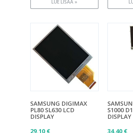
LUE LISÄÄ »
L
SAMSUNG DIGIMAX
SAMSUN
PL80 SL630 LCD
S1000 D
DISPLAY
DISPLAY
29,10
€
34,40
€