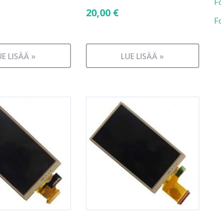
F
20,00
€
F
UE LISÄÄ »
LUE LISÄÄ »