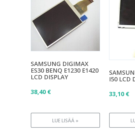
SAMSUNG DIGIMAX
ES30 BENQ E1230 E1420
SAMSUNG
LCD DISPLAY
I50 LCD 
38,40
€
33,10
€
LUE LISÄÄ »
L