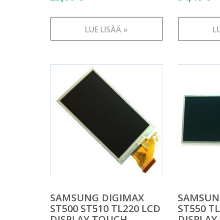
LUE LISÄÄ »
L
SAMSUNG DIGIMAX
SAMSUN
ST500 ST510 TL220 LCD
ST550 T
DISPLAY TOUCH
DISPLAY