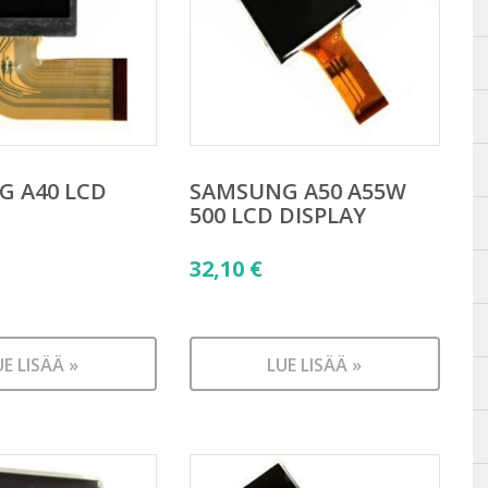
 A40 LCD
SAMSUNG A50 A55W
500 LCD DISPLAY
32,10
€
UE LISÄÄ »
LUE LISÄÄ »