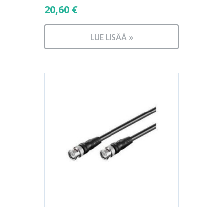
20,60
€
LUE LISÄÄ »