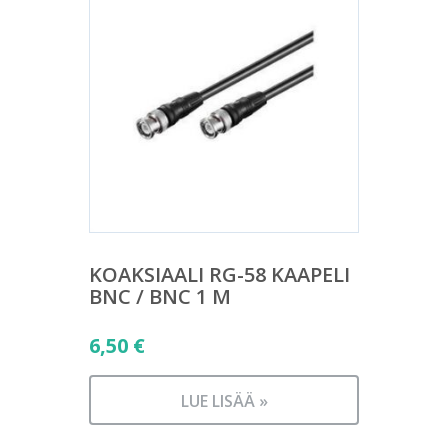
KOAKSIAALI RG-58 KAAPELI
BNC / BNC 1 M
6,50
€
LUE LISÄÄ »