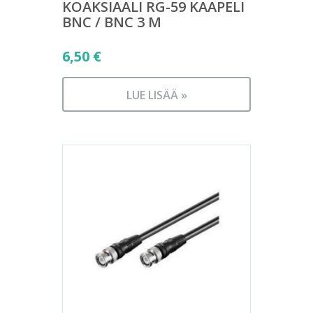
KOAKSIAALI RG-59 KAAPELI
BNC / BNC 3 M
6,50
€
LUE LISÄÄ »