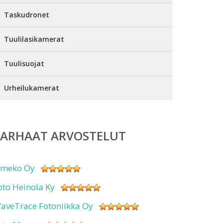
Taskudronet
Tuulilasikamerat
Tuulisuojat
Urheilukamerat
PARHAAT ARVOSTELUT
imeko Oy
oto Heinola Ky
aveTrace Fotoniikka Oy