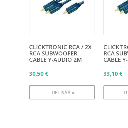
CLICKTRONIC RCA / 2X
CLICKTR
RCA SUBWOOFER
RCA SU
CABLE Y-AUDIO 2M
CABLE Y
30,50
€
33,10
€
LUE LISÄÄ »
L