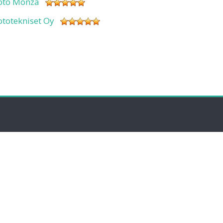
oto Monza
ototekniset Oy