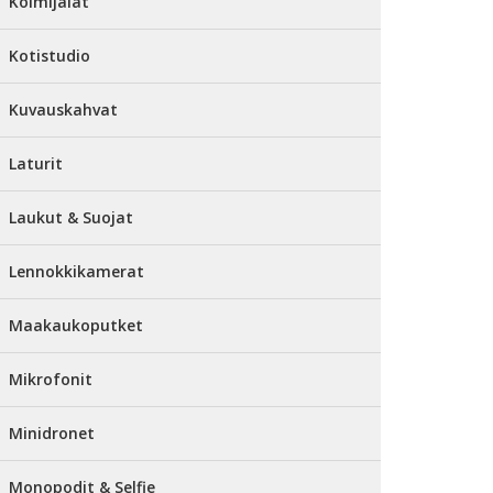
Kolmijalat
Kotistudio
Kuvauskahvat
Laturit
Laukut & Suojat
Lennokkikamerat
Maakaukoputket
Mikrofonit
Minidronet
Monopodit & Selfie