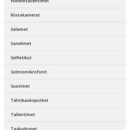
Puhelintallentimet
Riistakamerat
Salamat
Sanelimet
Selfietikut
Solmiomikrofonit
Suotimet
Tähtikaukoputket
Tallentimet
Taskudronet