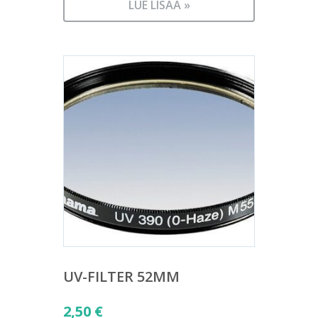
LUE LISÄÄ »
UV-FILTER 52MM
2,50
€