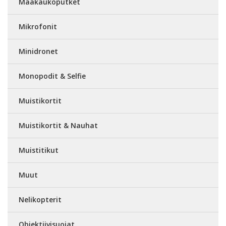
Maakaukoputket
Mikrofonit
Minidronet
Monopodit & Selfie
Muistikortit
Muistikortit & Nauhat
Muistitikut
Muut
Nelikopterit
Objektiivisuojat