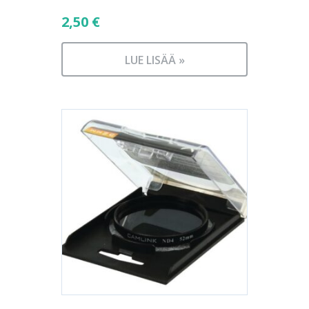
2,50
€
LUE LISÄÄ »