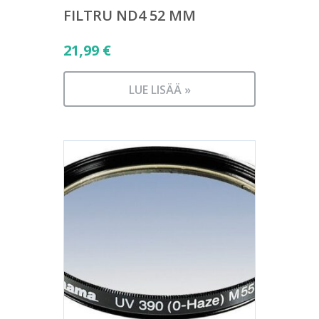
FILTRU ND4 52 MM
21,99
€
LUE LISÄÄ »