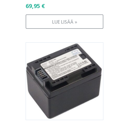
69,95
€
LUE LISÄÄ »