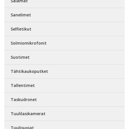
Salamat
Sanelimet
Selfietikut
Solmiomikrofonit
Suotimet
Tähtikaukoputket
Tallentimet
Taskudronet
Tuulilasikamerat
Tuulisuojat