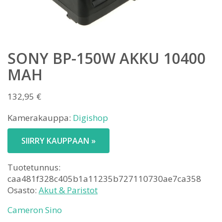
SONY BP-150W AKKU 10400
MAH
132,95
€
Kamerakauppa:
Digishop
SIIRRY KAUPPAAN »
Tuotetunnus:
caa481f328c405b1a11235b727110730ae7ca358
Osasto:
Akut & Paristot
Cameron Sino