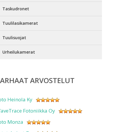
Taskudronet
Tuulilasikamerat
Tuulisuojat
Urheilukamerat
PARHAAT ARVOSTELUT
oto Heinola Ky
aveTrace Fotoniikka Oy
oto Monza