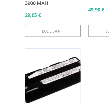
3900 MAH
49,90
€
29,95
€
LUE LISÄÄ »
L