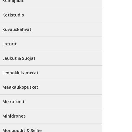
Kolmijalat
Kotistudio
Kuvauskahvat
Laturit
Laukut & Suojat
Lennokkikamerat
Maakaukoputket
Mikrofonit
Minidronet
Monopodit & Selfie