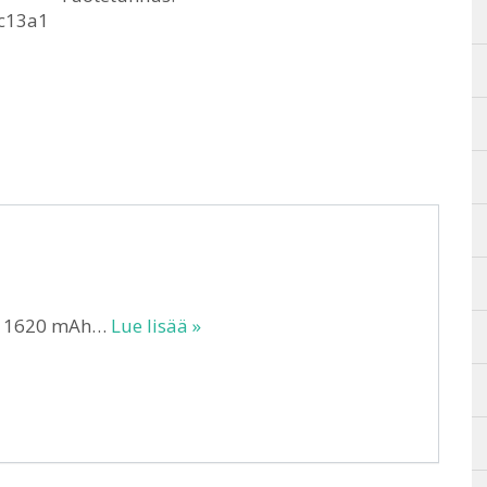
c13a1
ku 1620 mAh…
Lue lisää »