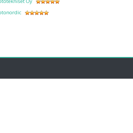
ototekniset Oy
otonordic