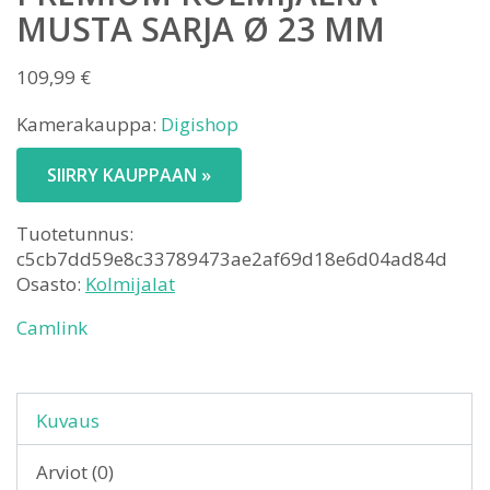
MUSTA SARJA Ø 23 MM
109,99
€
Kamerakauppa:
Digishop
SIIRRY KAUPPAAN »
Tuotetunnus:
c5cb7dd59e8c33789473ae2af69d18e6d04ad84d
Osasto:
Kolmijalat
Camlink
Kuvaus
Arviot (0)