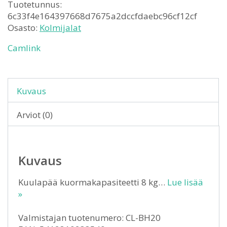
Tuotetunnus:
6c33f4e164397668d7675a2dccfdaebc96cf12cf
Osasto:
Kolmijalat
Camlink
Kuvaus
Arviot (0)
Kuvaus
Kuulapää kuormakapasiteetti 8 kg…
Lue lisää
»
Valmistajan tuotenumero: CL-BH20