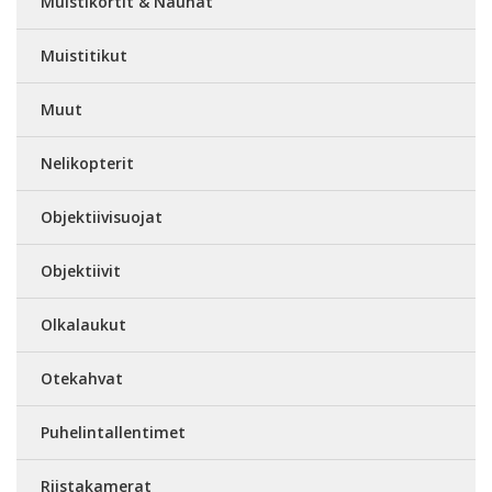
Muistikortit & Nauhat
Muistitikut
Muut
Nelikopterit
Objektiivisuojat
Objektiivit
Olkalaukut
Otekahvat
Puhelintallentimet
Riistakamerat