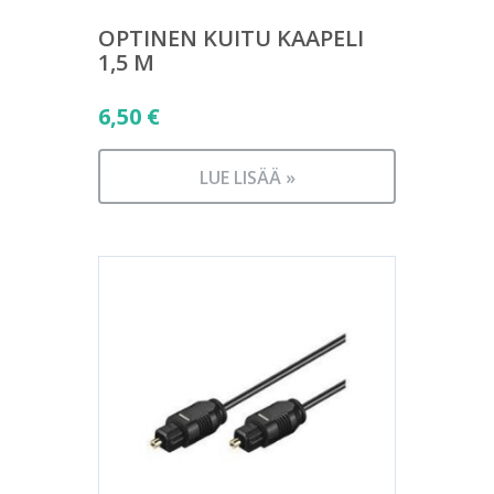
OPTINEN KUITU KAAPELI
1,5 M
6,50
€
LUE LISÄÄ »