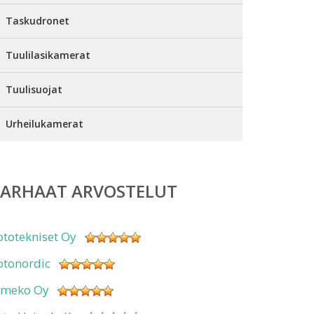
Taskudronet
Tuulilasikamerat
Tuulisuojat
Urheilukamerat
PARHAAT ARVOSTELUT
ototekniset Oy
otonordic
imeko Oy