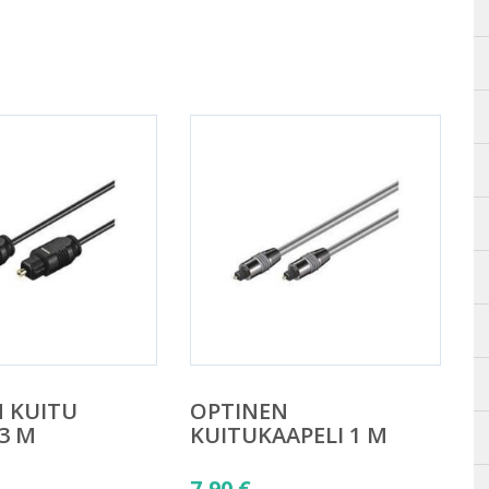
 KUITU
OPTINEN
 3 M
KUITUKAAPELI 1 M
7,90
€