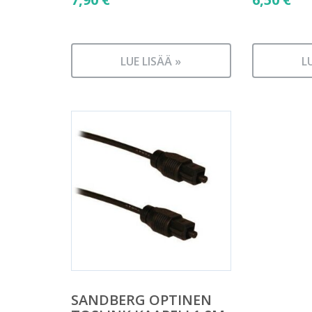
LUE LISÄÄ »
L
SANDBERG OPTINEN