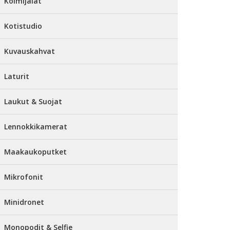
Kolmijalat
Kotistudio
Kuvauskahvat
Laturit
Laukut & Suojat
Lennokkikamerat
Maakaukoputket
Mikrofonit
Minidronet
Monopodit & Selfie