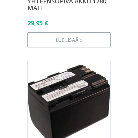
YHTEENSOPIVA AKKU 1780
MAH
29,95
€
LUE LISÄÄ »