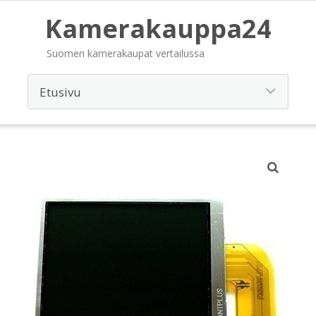
Kamerakauppa24
Suomen kamerakaupat vertailussa