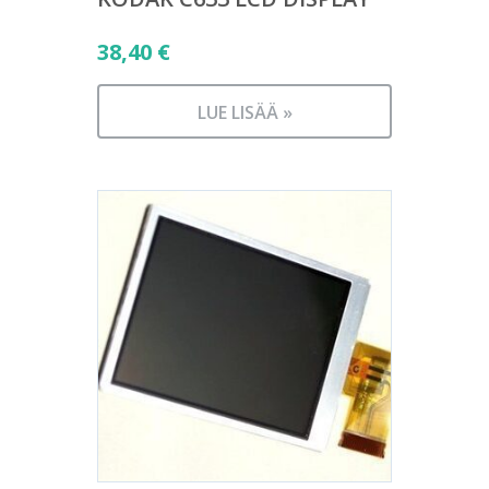
38,40
€
LUE LISÄÄ »