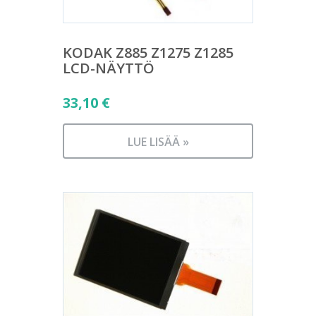
KODAK Z885 Z1275 Z1285
LCD-NÄYTTÖ
33,10
€
LUE LISÄÄ »