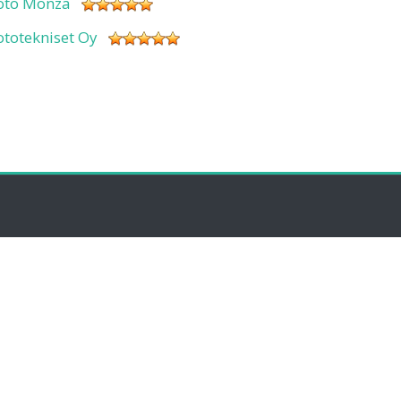
oto Monza
ototekniset Oy