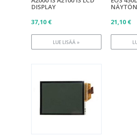
A2000 IS A2100 IS LCD
EOS 450
DISPLAY
NÄYTÖN 
37,10
€
21,10
€
LUE LISÄÄ »
L