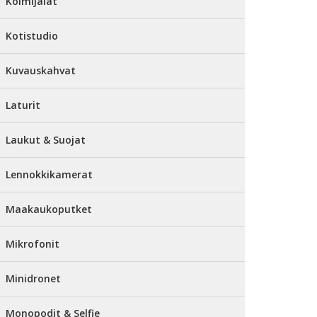
Kolmijalat
Kotistudio
Kuvauskahvat
Laturit
Laukut & Suojat
Lennokkikamerat
Maakaukoputket
Mikrofonit
Minidronet
Monopodit & Selfie