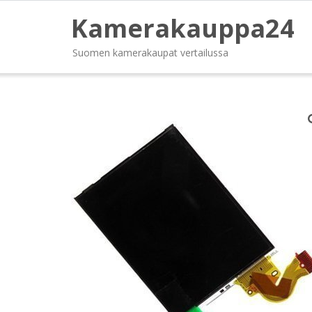
Kamerakauppa24
Suomen kamerakaupat vertailussa