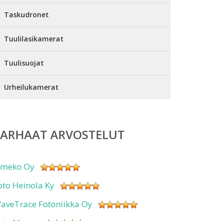
Taskudronet
Tuulilasikamerat
Tuulisuojat
Urheilukamerat
PARHAAT ARVOSTELUT
imeko Oy
oto Heinola Ky
aveTrace Fotoniikka Oy