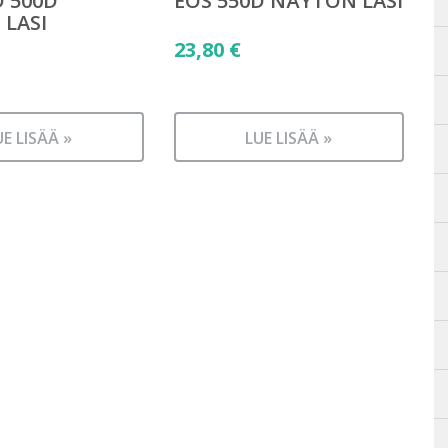
D 500D
EOS 550D NÄYTÖN LASI
LASI
23,80
€
UE LISÄÄ »
LUE LISÄÄ »