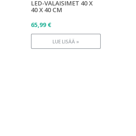
LED-VALAISIMET 40 X
40 X 40 CM
65,99
€
LUE LISÄÄ »