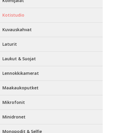
Kolmijalat
Kotistudio
Kuvauskahvat
Laturit
Laukut & Suojat
Lennokkikamerat
Maakaukoputket
Mikrofonit
Minidronet
Monopodit & Selfie