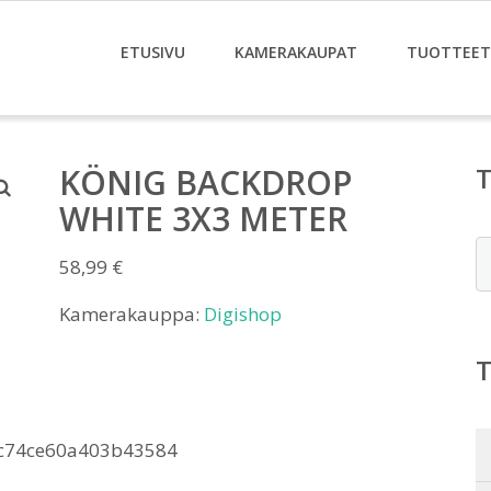
ETUSIVU
KAMERAKAUPAT
TUOTTEET
KÖNIG BACKDROP
WHITE 3X3 METER
E
58,99
€
Kamerakauppa:
Digishop
c74ce60a403b43584