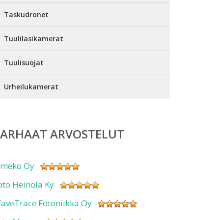
Taskudronet
Tuulilasikamerat
Tuulisuojat
Urheilukamerat
PARHAAT ARVOSTELUT
imeko Oy
oto Heinola Ky
aveTrace Fotoniikka Oy