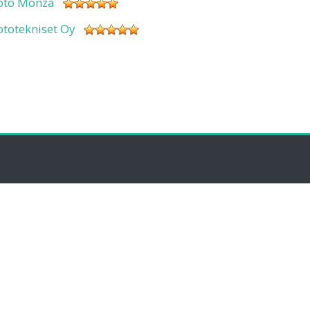
oto Monza
ototekniset Oy