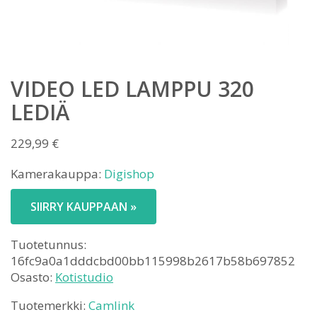
VIDEO LED LAMPPU 320
LEDIÄ
229,99
€
Kamerakauppa:
Digishop
SIIRRY KAUPPAAN »
Tuotetunnus:
16fc9a0a1dddcbd00bb115998b2617b58b697852
Osasto:
Kotistudio
Tuotemerkki:
Camlink