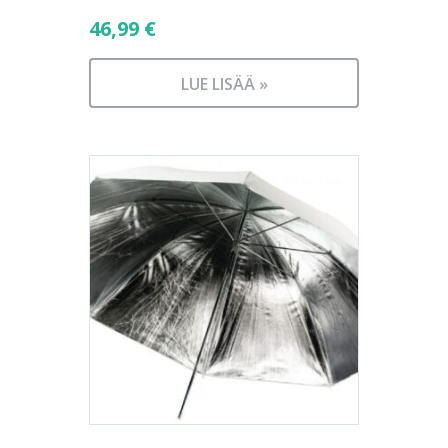
46,99
€
LUE LISÄÄ »