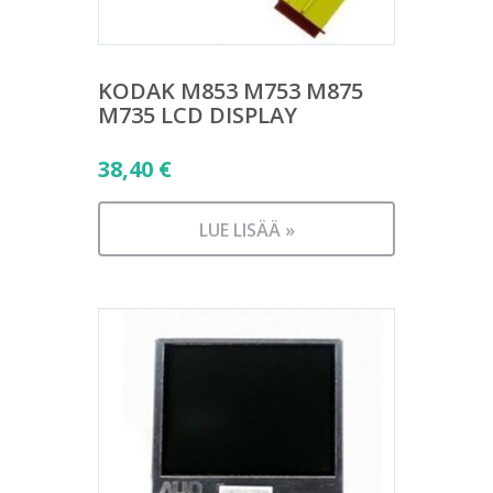
KODAK M853 M753 M875
M735 LCD DISPLAY
38,40
€
LUE LISÄÄ »