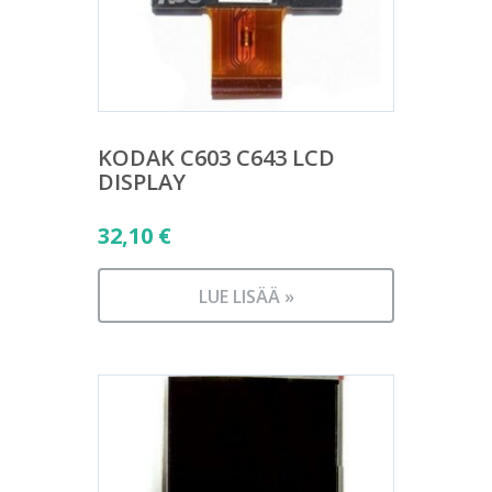
KODAK C603 C643 LCD
DISPLAY
32,10
€
LUE LISÄÄ »