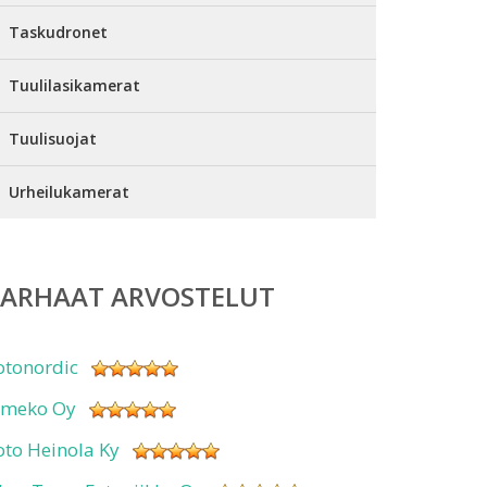
Taskudronet
Tuulilasikamerat
Tuulisuojat
Urheilukamerat
PARHAAT ARVOSTELUT
otonordic
imeko Oy
oto Heinola Ky