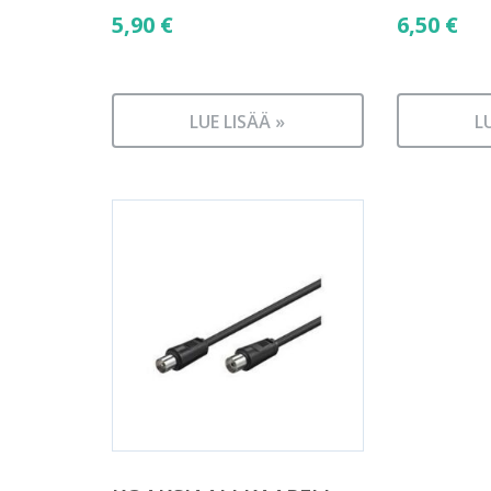
5,90
€
6,50
€
LUE LISÄÄ »
L