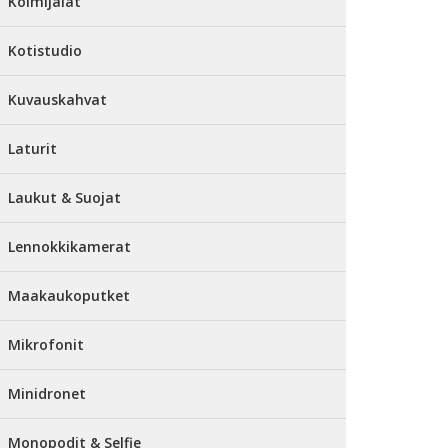
Kolmijalat
Kotistudio
Kuvauskahvat
Laturit
Laukut & Suojat
Lennokkikamerat
Maakaukoputket
Mikrofonit
Minidronet
Monopodit & Selfie