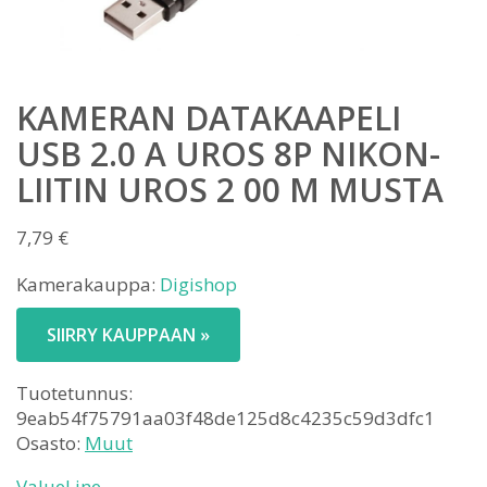
KAMERAN DATAKAAPELI
USB 2.0 A UROS 8P NIKON-
LIITIN UROS 2 00 M MUSTA
7,79
€
Kamerakauppa:
Digishop
SIIRRY KAUPPAAN »
Tuotetunnus:
9eab54f75791aa03f48de125d8c4235c59d3dfc1
Osasto:
Muut
ValueLine