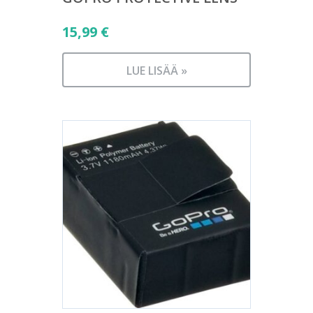
15,99
€
LUE LISÄÄ »