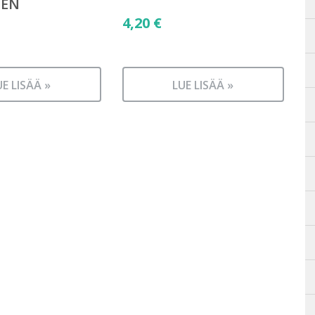
NEN
4,20
€
UE LISÄÄ »
LUE LISÄÄ »