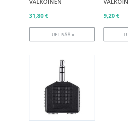
VALKOINEN
VALKOI
31,80
€
9,20
€
LUE LISÄÄ »
L