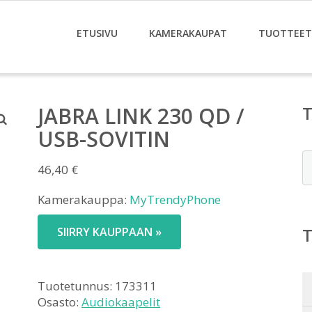
ETUSIVU
KAMERAKAUPAT
TUOTTEET
JABRA LINK 230 QD /
USB-SOVITIN
E
46,40
€
Kamerakauppa:
MyTrendyPhone
SIIRRY KAUPPAAN »
Tuotetunnus:
173311
Osasto:
Audiokaapelit