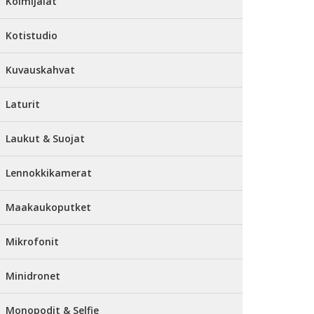
Kolmijalat
Kotistudio
Kuvauskahvat
Laturit
Laukut & Suojat
Lennokkikamerat
Maakaukoputket
Mikrofonit
Minidronet
Monopodit & Selfie