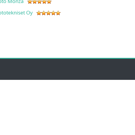
oto Monza
ototekniset Oy