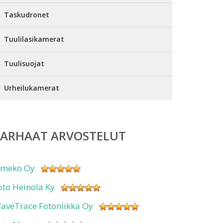
Taskudronet
Tuulilasikamerat
Tuulisuojat
Urheilukamerat
PARHAAT ARVOSTELUT
imeko Oy
oto Heinola Ky
aveTrace Fotoniikka Oy