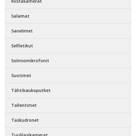
Riistakamerat
Salamat
Sanelimet
Selfietikut
Solmiomikrofonit
Suotimet
Tähtikaukoputket
Tallentimet
Taskudronet
Tuulilasikamerat