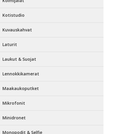
Kolmijalat
Kotistudio
Kuvauskahvat
Laturit
Laukut & Suojat
Lennokkikamerat
Maakaukoputket
Mikrofonit
Minidronet
Monopodit & Selfie