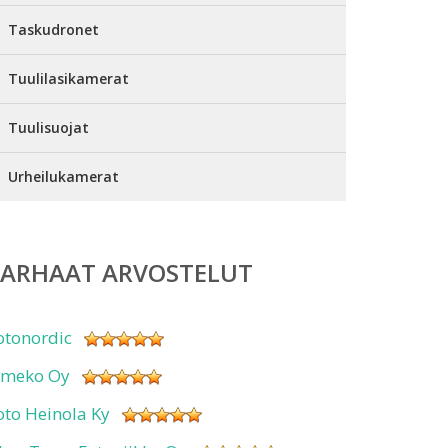
Taskudronet
Tuulilasikamerat
Tuulisuojat
Urheilukamerat
PARHAAT ARVOSTELUT
otonordic
imeko Oy
oto Heinola Ky