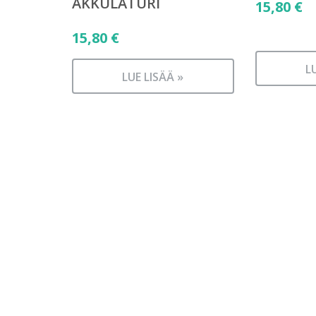
AKKULATURI
15,80
€
15,80
€
L
LUE LISÄÄ »