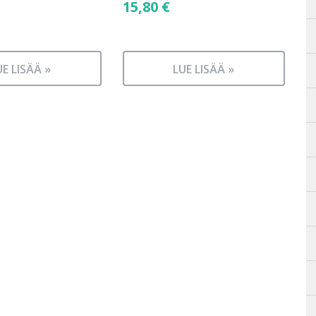
15,80
€
UE LISÄÄ »
LUE LISÄÄ »