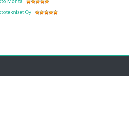
oto Monza
ototekniset Oy