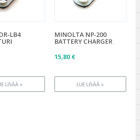
DR-LB4
MINOLTA NP-200
TURI
BATTERY CHARGER
15,80
€
UE LISÄÄ »
LUE LISÄÄ »