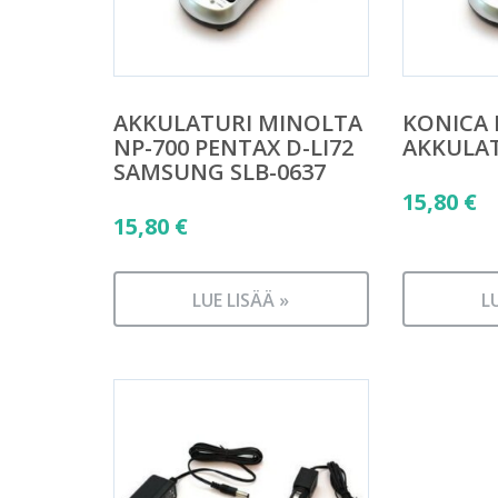
AKKULATURI MINOLTA
KONICA 
NP-700 PENTAX D-LI72
AKKULA
SAMSUNG SLB-0637
15,80
€
15,80
€
LUE LISÄÄ »
L