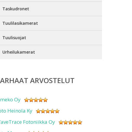
Taskudronet
Tuulilasikamerat
Tuulisuojat
Urheilukamerat
PARHAAT ARVOSTELUT
imeko Oy
oto Heinola Ky
aveTrace Fotoniikka Oy