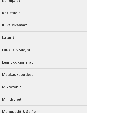
Kolmijalat
Kotistudio
Kuvauskahvat
Laturit
Laukut & Suojat
Lennokkikamerat
Maakaukoputket
Mikrofonit
Minidronet
Monopodit & Selfie