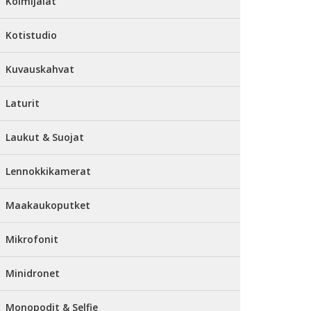
Kolmijalat
Kotistudio
Kuvauskahvat
Laturit
Laukut & Suojat
Lennokkikamerat
Maakaukoputket
Mikrofonit
Minidronet
Monopodit & Selfie