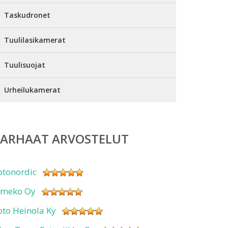
Taskudronet
Tuulilasikamerat
Tuulisuojat
Urheilukamerat
PARHAAT ARVOSTELUT
otonordic
imeko Oy
oto Heinola Ky