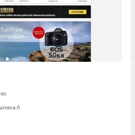
nki
amera.fi