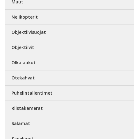
Muut
Nelikopterit
Objektiivisuojat
Objektiivit
Olkalaukut
Otekahvat
Puhelintallentimet
Riistakamerat
Salamat
Sanelimet