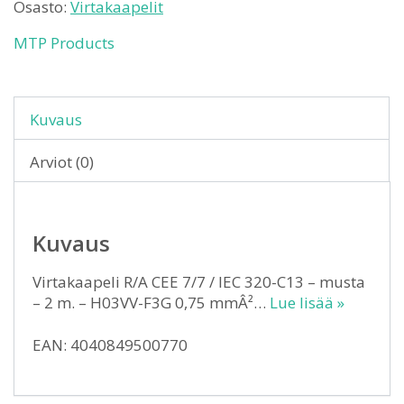
Osasto:
Virtakaapelit
MTP Products
Kuvaus
Arviot (0)
Kuvaus
Virtakaapeli R/A CEE 7/7 / IEC 320-C13 – musta
– 2 m. – H03VV-F3G 0,75 mmÂ²…
Lue lisää »
EAN: 4040849500770