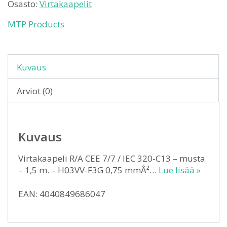
Osasto:
Virtakaapelit
MTP Products
Kuvaus
Arviot (0)
Kuvaus
Virtakaapeli R/A CEE 7/7 / IEC 320-C13 – musta
– 1,5 m. – H03VV-F3G 0,75 mmÂ²…
Lue lisää »
EAN: 4040849686047