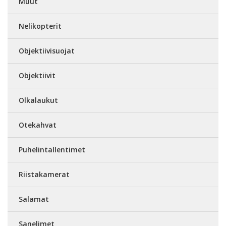
Muut
Nelikopterit
Objektiivisuojat
Objektiivit
Olkalaukut
Otekahvat
Puhelintallentimet
Riistakamerat
Salamat
Sanelimet