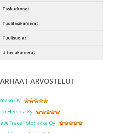
Taskudronet
Tuulilasikamerat
Tuulisuojat
Urheilukamerat
PARHAAT ARVOSTELUT
imeko Oy
oto Heinola Ky
aveTrace Fotoniikka Oy