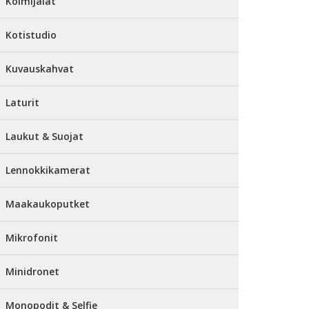
Kolmijalat
Kotistudio
Kuvauskahvat
Laturit
Laukut & Suojat
Lennokkikamerat
Maakaukoputket
Mikrofonit
Minidronet
Monopodit & Selfie