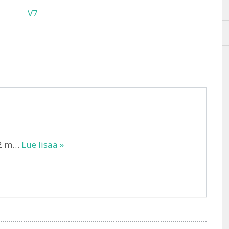
V7
– 2 m…
Lue lisää »