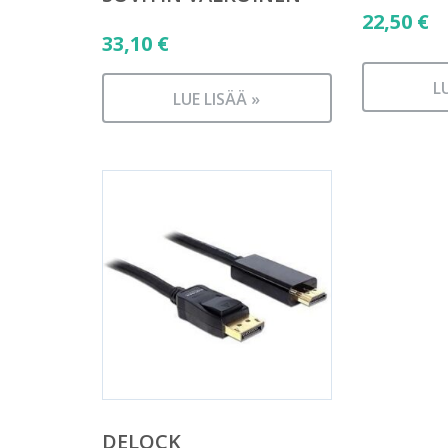
22,50
€
33,10
€
L
LUE LISÄÄ »
DELOCK