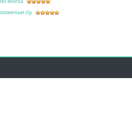
oto Monza
ototekniset Oy