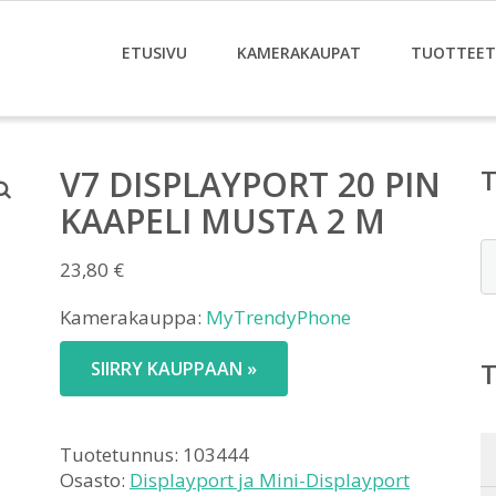
ETUSIVU
KAMERAKAUPAT
TUOTTEET
V7 DISPLAYPORT 20 PIN
KAAPELI MUSTA 2 M
E
23,80
€
Kamerakauppa:
MyTrendyPhone
SIIRRY KAUPPAAN »
Tuotetunnus:
103444
Osasto:
Displayport ja Mini-Displayport