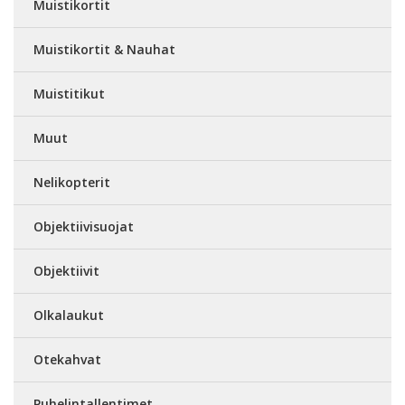
Muistikortit
Muistikortit & Nauhat
Muistitikut
Muut
Nelikopterit
Objektiivisuojat
Objektiivit
Olkalaukut
Otekahvat
Puhelintallentimet