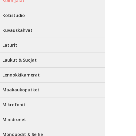
Kolmijalat
Kotistudio
Kuvauskahvat
Laturit
Laukut & Suojat
Lennokkikamerat
Maakaukoputket
Mikrofonit
Minidronet
Monopodit & Selfie