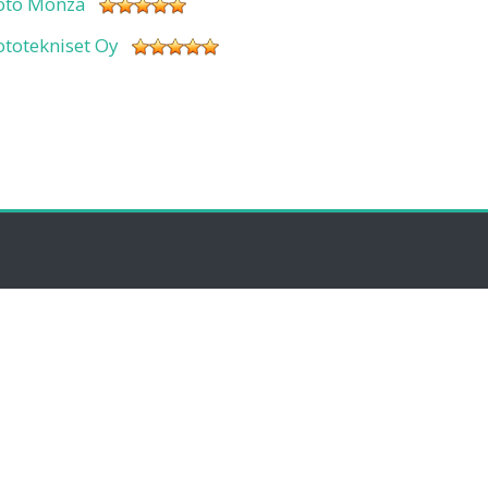
oto Monza
ototekniset Oy