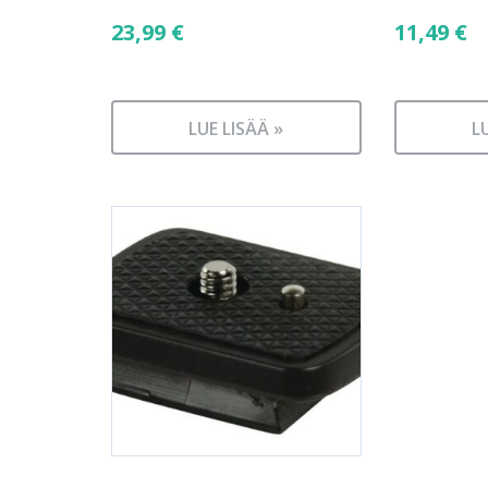
23,99
€
11,49
€
LUE LISÄÄ »
L