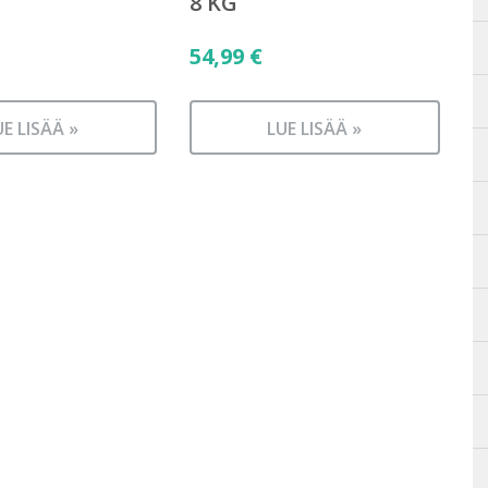
8 KG
54,99
€
UE LISÄÄ »
LUE LISÄÄ »