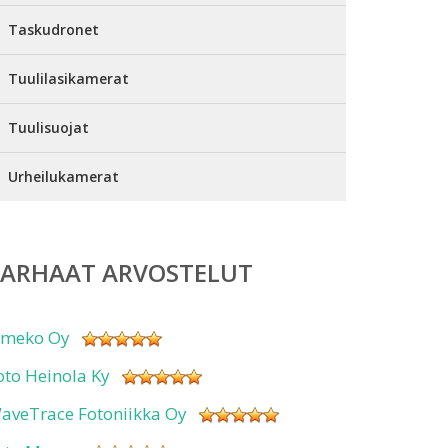
Taskudronet
Tuulilasikamerat
Tuulisuojat
Urheilukamerat
PARHAAT ARVOSTELUT
imeko Oy
oto Heinola Ky
aveTrace Fotoniikka Oy