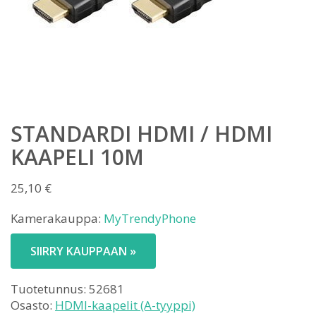
STANDARDI HDMI / HDMI
KAAPELI 10M
25,10
€
Kamerakauppa:
MyTrendyPhone
SIIRRY KAUPPAAN »
Tuotetunnus:
52681
Osasto:
HDMI-kaapelit (A-tyyppi)