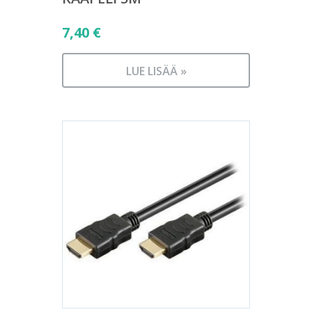
7,40
€
LUE LISÄÄ »