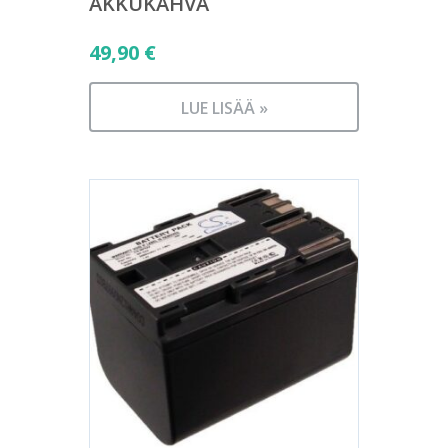
AKKUKAHVA
49,90
€
LUE LISÄÄ »