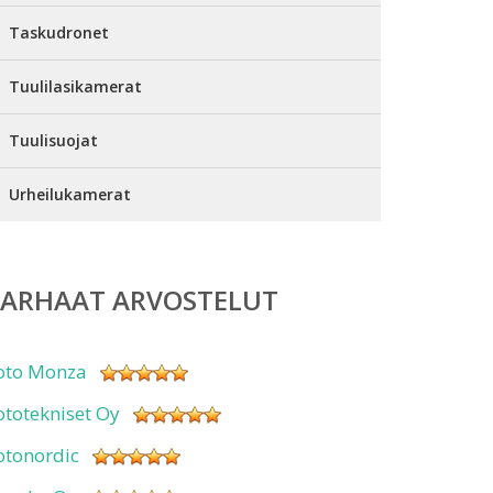
Taskudronet
Tuulilasikamerat
Tuulisuojat
Urheilukamerat
PARHAAT ARVOSTELUT
oto Monza
ototekniset Oy
otonordic