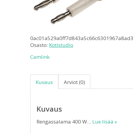
0ac01a529a0ff7d843a5c66c6301967a8ad
Osasto:
Kotistudio
Camlink
Kuvaus
Arviot (0)
Kuvaus
Rengassalama 400 W…
Lue lisää »