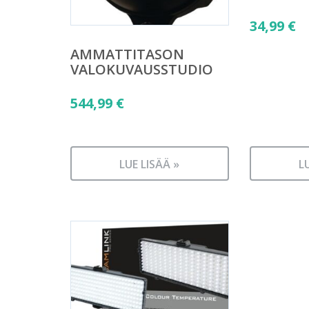
34,99
€
AMMATTITASON
VALOKUVAUSSTUDIO
544,99
€
LUE LISÄÄ »
L