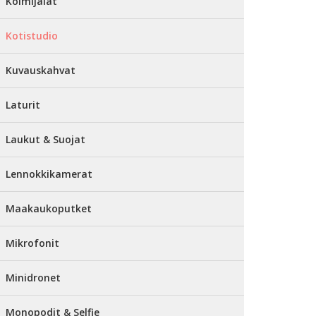
Kolmijalat
Kotistudio
Kuvauskahvat
Laturit
Laukut & Suojat
Lennokkikamerat
Maakaukoputket
Mikrofonit
Minidronet
Monopodit & Selfie