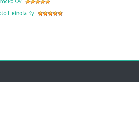
imeko Oy
oto Heinola Ky